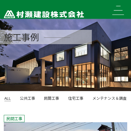
Skip
to
content
施工事例
ALL
公共工事
民間工事
住宅工事
メンテナンス＆調査
民間工事