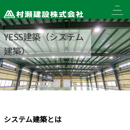
Skip
to
content
YESS建築（システム
建築）
システム建築とは