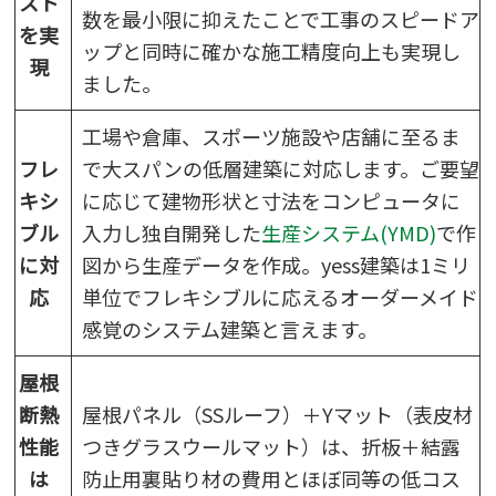
スト
数を最小限に抑えたことで工事のスピードア
を実
ップと同時に確かな施工精度向上も実現し
現
ました。
工場や倉庫、スポーツ施設や店舗に至るま
フレ
で大スパンの低層建築に対応します。ご要望
キシ
に応じて建物形状と寸法をコンピュータに
ブル
入力し独自開発した
生産システム(YMD)
で作
に対
図から生産データを作成。yess建築は1ミリ
応
単位でフレキシブルに応えるオーダーメイド
感覚のシステム建築と言えます。
屋根
断熱
屋根パネル（SSルーフ）＋Yマット（表皮材
性能
つきグラスウールマット）は、折板＋結露
は
防止用裏貼り材の費用とほぼ同等の低コス