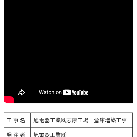
工 事 名
旭電器工業㈱志摩工場 倉庫増築工事
発 注 者
旭電器工業㈱