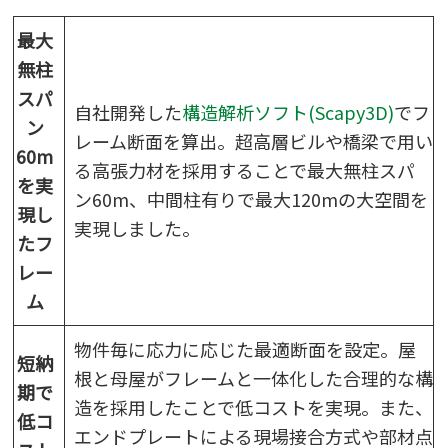
最大
無柱
スパ
自社開発した
構造解析ソフト(Scapy3D)
でフ
ン
レーム断面を算出。超高層ビルや橋梁で用い
60m
る高張力材を採用することで最大無柱スパ
を実
ン60m、中間柱有りで最大120mの大空間を
現し
実現しました。
たフ
レー
ム
物件毎に応力に応じた最適断面を設定。屋
短納
根と母屋がフレームと一体化した合理的な構
期で
造を採用したことで低コストを実現。また、
低コ
エンドプレートによる現場接合方式や部材点