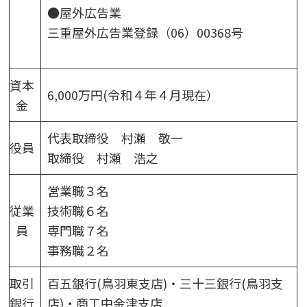
●屋外広告業
三重屋外広告業登録（06）00368号
資本
6,000万円(令和４年４月現在）
金
代表取締役 村瀬 敬一
役員
取締役 村瀬 浩之
営業職３名
従業
技術職６名
員
専門職７名
事務職２名
取引
百五銀行(鳥羽東支店)・三十三銀行(鳥羽支
銀行
店)・商工中金津支店