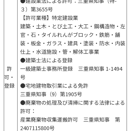
●建設業法による許可：三重県知事（特-
３）第3655号
【許可業種】特定建設業
建築・土木・とび土工・大工・鋼構造物・左
官・石・タイルれんがブロック・鉄筋・舗
装・板金・ガラス・建具・塗装・防水・内装
仕上・水道施設・管・解体工事業
●建築士法による登録
許
一級建築士事務所登録 三重県知事 1-1494
可・
号
登録
●宅地建物取引業による免許
三重県知事（9）第1905号
●廃棄物の処理及び清掃に関する法律による
許可：
産業廃棄物収集運搬許可 三重県知事 第
2407115800号