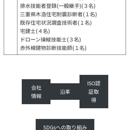
排水技能者登録(一般継手)(３名)
三重県木造住宅耐震診断者(１名)
既存住宅状況調査技術者(１名)
宅建士(４名)
ドローン操縦技能士(３名)
赤外線建物診断技能師(１名)
ISO認
会社
沿革
証取
情報
得
SDGsへの取り組み