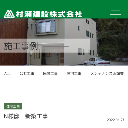
Skip
to
content
施工事例
ALL
公共工事
民間工事
住宅工事
メンテナンス＆調査
住宅工事
N様邸 新築工事
2022.04.27