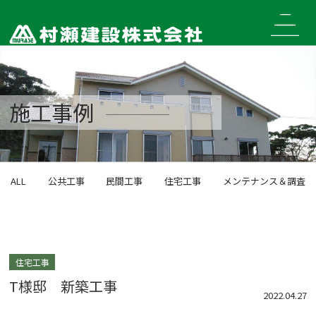
Skip
to
content
施工事例
ALL
公共工事
民間工事
住宅工事
メンテナンス＆調査
住宅工事
T様邸 新築工事
2022.04.27