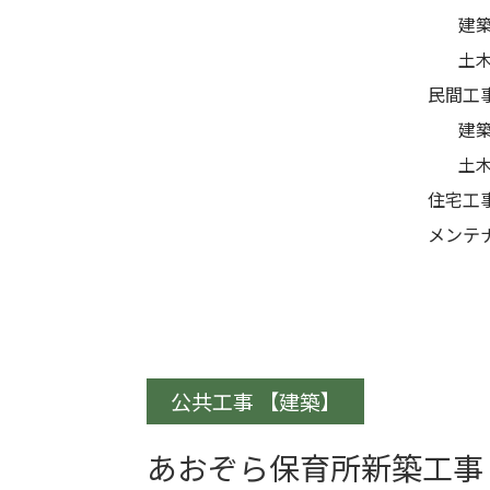
建
土
民間工
建
土
住宅工
メンテ
公共工事
建築
あおぞら保育所新築工事