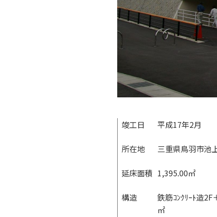
竣工日
平成17年2月
所在地
三重県鳥羽市池
延床面積
1,395.00㎡
構造
鉄筋ｺﾝｸﾘｰﾄ造2F
㎡