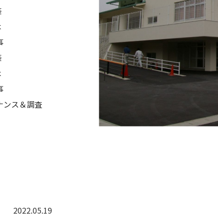
築
木
事
築
木
事
ナンス＆調査
2022.05.19