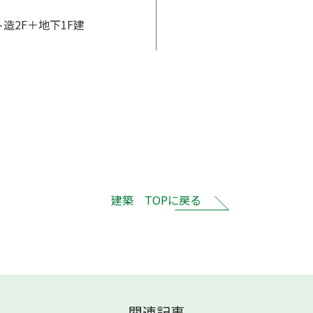
造2F＋地下1F建
建築 TOPに戻る
関連記事