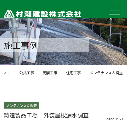
Skip
to
content
施工事例
ALL
公共工事
民間工事
住宅工事
メンテナンス＆調査
メンテナンス＆調査
鋳造製品工場 外装屋根漏水調査
2022.05.27