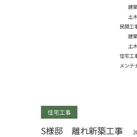
建
土
民間工
建
土
住宅工
メンテ
住宅工事
S様邸 離れ新築工事
2