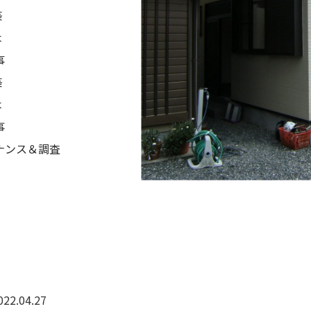
築
木
事
築
木
事
ナンス＆調査
022.04.27