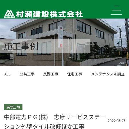
Skip
to
content
施工事例
ALL
公共工事
民間工事
住宅工事
メンテナンス＆調査
民間工事
中部電力ＰＧ(株) 志摩サービスステー
2022.05.27
ション外壁タイル改修ほか工事