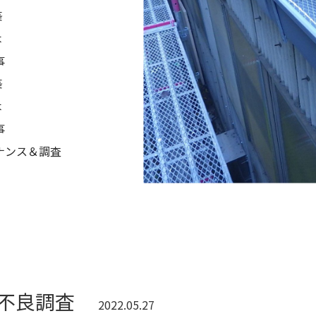
築
木
事
築
木
事
ナンス＆調査
不良調査
2022.05.27