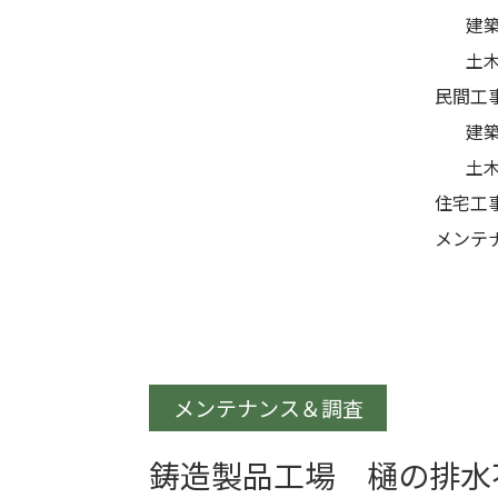
建
土
民間工
建
土
住宅工
メンテ
メンテナンス＆調査
鋳造製品工場 樋の排水