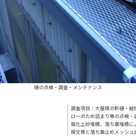
樋の点検・調査・メンテナンス
調査項目：大屋根の軒樋・縦
ローのため詰まり等の点検・
風化土砂堆積、落ち葉堆積に
規交換と落ち葉止めメッシュ