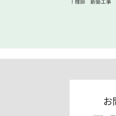
Ⅰ様邸 新築工事
お