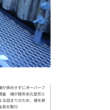
樋が排水せずにオーバーフ
調査 樋が経年劣化変形と
よる詰まりのため、樋を新
金具を取付