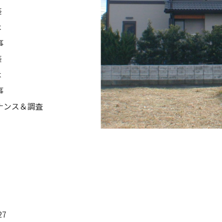
築
木
事
築
木
事
ナンス＆調査
27