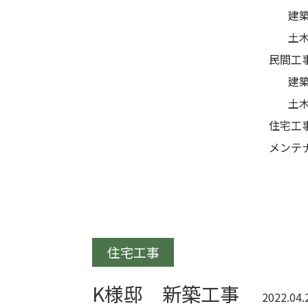
建
土
民間工
建
土
住宅工
メンテ
住宅工事
K様邸 新築工事
2022.04.