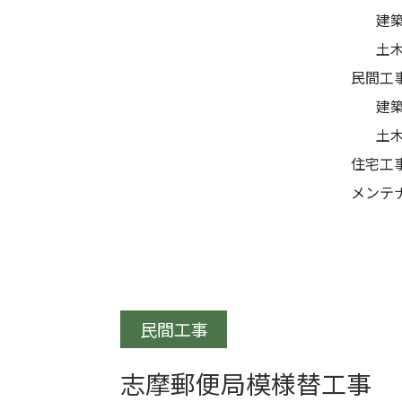
建
土
民間工
建
土
住宅工
メンテ
民間工事
志摩郵便局模様替工事