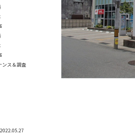
築
木
事
築
木
事
ナンス＆調査
2022.05.27