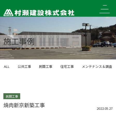
Skip
to
content
施工事例
ALL
公共工事
民間工事
住宅工事
メンテナンス＆調査
民間工事
焼肉新京新築工事
2022.05.27