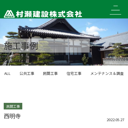
Skip
to
content
施工事例
ALL
公共工事
民間工事
住宅工事
メンテナンス＆調査
民間工事
西明寺
2022.05.27