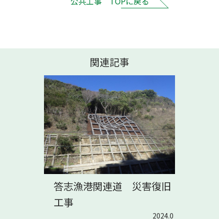
公共工事 TOPに戻る
関連記事
答志漁港関連道 災害復旧
工事
2024.0