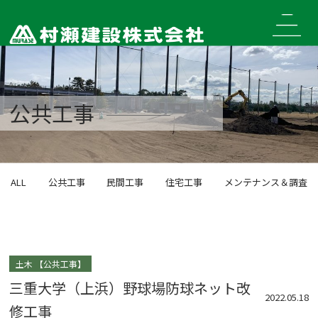
Skip
to
content
公共工事
ALL
公共工事
民間工事
住宅工事
メンテナンス＆調査
土木
公共工事
三重大学（上浜）野球場防球ネット改
2022.05.18
修工事