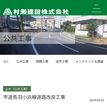
Skip
to
content
公共工事
ALL
公共工事
民間工事
住宅工事
メンテナンス＆調査
土木
公共工事
市道鳥羽小浜線道路改良工事
2024.04.03